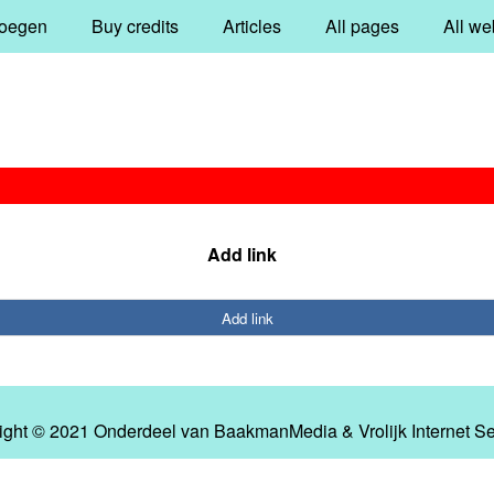
oegen
Buy credits
Articles
All pages
All we
Add link
Add link
ight © 2021 Onderdeel van
BaakmanMedia
&
Vrolijk Internet S