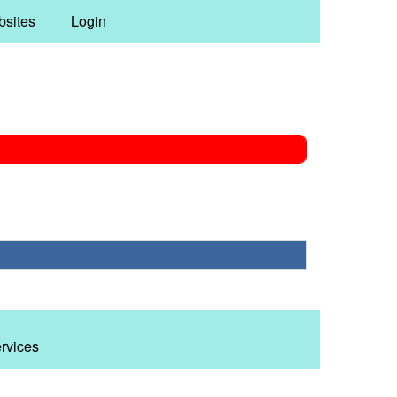
bsites
Login
ervices